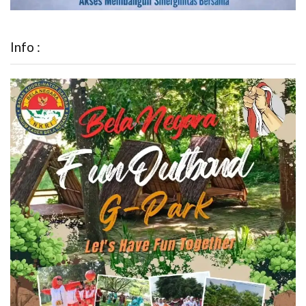
Info :