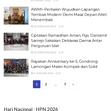
4 MARET 2026
0
AWMI–Perbakin Wujudkan Lapangan
Tembak Modern Demi Masa Depan Atlet
Menembak
26 FEBRUARI 2026
0
Ciptakan Ramadhan Aman, Pgs. Danramil
Sarirejo Saksikan Deklarasi Damai Antar
Perguruan Silat
22 FEBRUARI 2026
0
Rayakan Anniversary ke-5, Gondrong
Lamongan Makin Kompak dan Solid
5 JANUARI 2026
0
1
2
…
7
Hari Nasional : HPN 2026