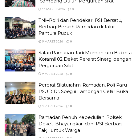
“Sambang Dulur” Perguruan Silat
11 MARET 2026
0
TNI–Polri dan Pendekar IPSI Bersatu,
Berbagi Berkah Ramadan di Jalur
Pantura Pucuk
9 MARET 2026
0
Safari Ramadan Jadi Momentum Babinsa
Koramil 02 Deket Pererat Sinergi dengan
Perguruan Silat
9 MARET 2026
0
Pererat Silaturahmi Ramadan, Poli Paru
RSUD Dr. Soegiri Lamongan Gelar Buka
Bersama
8 MARET 2026
0
Ramadan Penuh Kepedulian, Polsek
Deket–Bhayangkari dan IPSI Berbagi
Takjil untuk Warga