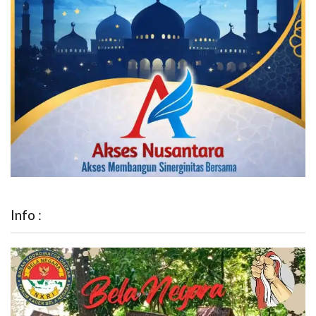
Info :