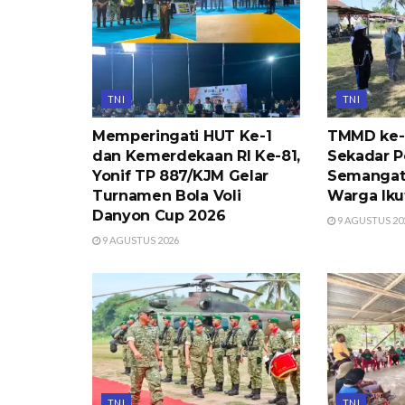
TNI
TNI
Memperingati HUT Ke-1
TMMD ke-
dan Kemerdekaan RI Ke-81,
Sekadar 
Yonif TP 887/KJM Gelar
Semangat
Turnamen Bola Voli
Warga Iku
Danyon Cup 2026
9 AGUSTUS 20
9 AGUSTUS 2026
TNI
TNI