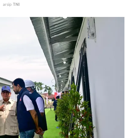
arsip
TNI