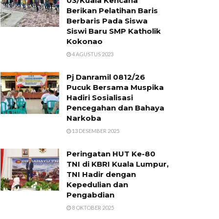
03/Kuala Kencana
Berikan Pelatihan Baris
Berbaris Pada Siswa
Siswi Baru SMP Katholik
Kokonao
4 AGUSTUS 2023
​Pj Danramil 0812/26
Pucuk Bersama Muspika
Hadiri Sosialisasi
Pencegahan dan Bahaya
Narkoba
13 DESEMBER 2025
Peringatan HUT Ke-80
TNI di KBRI Kuala Lumpur,
TNI Hadir dengan
Kepedulian dan
Pengabdian
8 OKTOBER 2025