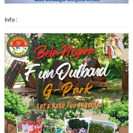
Info :