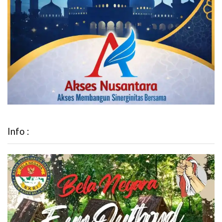
Info :