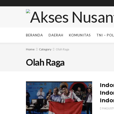
BERANDA
DAERAH
KOMUNITAS
TNI – POL
Home
Category
Olah Raga
Olah Raga
Indo
Indo
Indo
9 AGUST