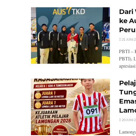
Dari
ke A
Peru
21 JUNI 
PBTI – 
PBTI), 
apresias
Pela
Tung
Emas
Lamo
20 JUNI 
Lamongan