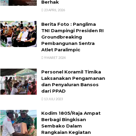
Berhak
23 APRIL 2026
Berita Foto : Panglima
TNI Dampingi Presiden RI
Groundbreaking
Pembangunan Sentra
Atlet Paralimpic
9 MARET 2024
Personel Koramil Timika
Laksanakan Pengamanan
dan Penyaluran Bansos
dari PPAD
13 JULI 2023
Kodim 1805/Raja Ampat
Berbagi Bingkisan
Sembako Dalam
Rangkaian Kegiatan