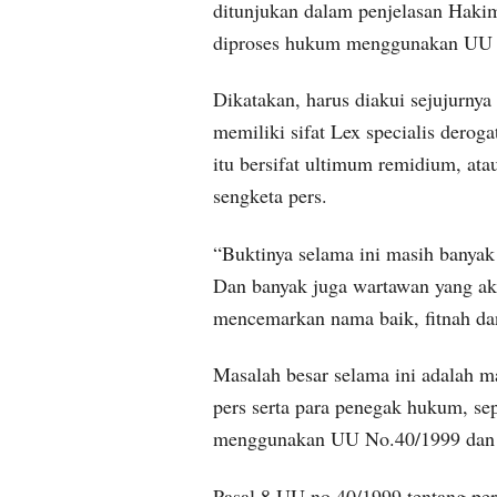
ditunjukan dalam penjelasan Haki
diproses hukum menggunakan UU 
Dikatakan, harus diakui sejujurny
memiliki sifat Lex specialis derog
itu bersifat ultimum remidium, at
sengketa pers.
“Buktinya selama ini masih banyak
Dan banyak juga wartawan yang akh
mencemarkan nama baik, fitnah dan 
Masalah besar selama ini adalah m
pers serta para penegak hukum, sepe
menggunakan UU No.40/1999 dan be
Pasal 8 UU no.40/1999 tentang pe