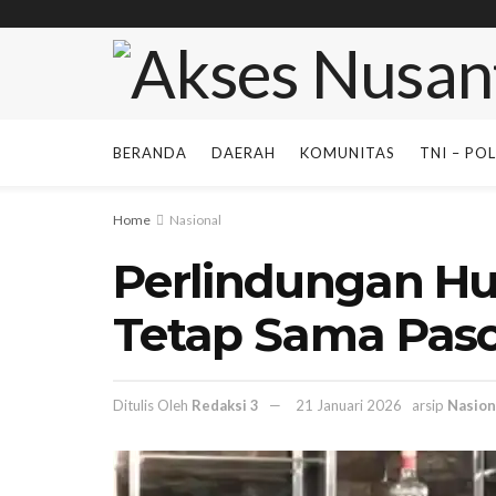
BERANDA
DAERAH
KOMUNITAS
TNI – POL
Home
Nasional
Perlindungan 
Tetap Sama Pas
Ditulis Oleh
Redaksi 3
21 Januari 2026
arsip
Nasion