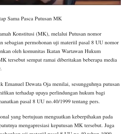
tap Sama Pasca Putusan MK
ah Konstitusi (MK), melalui Putusan nomor
 sebagian permohonan uji materiil pasal 8 UU nomor
honkan oleh komunitas Ikatan Wartawan Hukum
MK tersebut sempat ramai diberitakan beberapa media
.
k Emanuel Dewata Oja menilai, sesungguhnya putusan
nifikan terhadap upaya perlindungan hukum bagi
manatkan pasal 8 UU no.40/1999 tentang pers.
ional yang bertujuan menguatkan keberpihakan pada
sepatutnya mengapresiasi keputusan MK tersebut. Juga
ohonkan uji materiil pasal 8 UU no.40 tahun 1999.