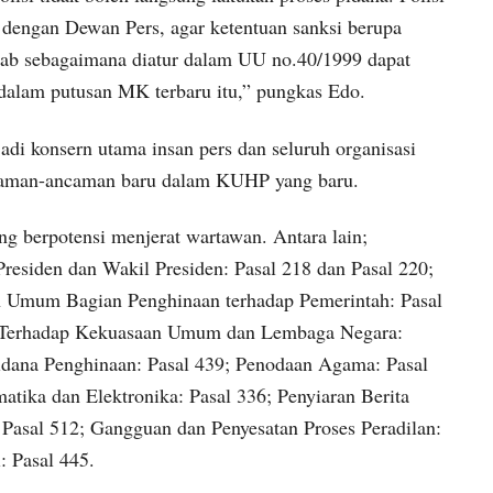
u dengan Dewan Pers, agar ketentuan sanksi berupa
wab sebagaimana diatur dalam UU no.40/1999 dapat
r dalam putusan MK terbaru itu,” pungkas Edo.
adi konsern utama insan pers dan seluruh organisasi
ncaman-ancaman baru dalam KUHP yang baru.
g berpotensi menjerat wartawan. Antara lain;
residen dan Wakil Presiden: Pasal 218 dan Pasal 220;
n Umum Bagian Penghinaan terhadap Pemerintah: Pasal
a Terhadap Kekuasaan Umum dan Lembaga Negara:
Pidana Penghinaan: Pasal 439; Penodaan Agama: Pasal
atika dan Elektronika: Pasal 336; Penyiaran Berita
 Pasal 512; Gangguan dan Penyesatan Proses Peradilan:
: Pasal 445.