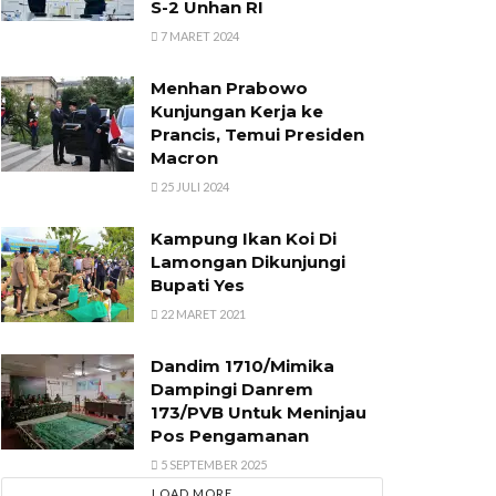
S-2 Unhan RI
7 MARET 2024
Menhan Prabowo
Kunjungan Kerja ke
Prancis, Temui Presiden
Macron
25 JULI 2024
Kampung Ikan Koi Di
Lamongan Dikunjungi
Bupati Yes
22 MARET 2021
Dandim 1710/Mimika
Dampingi Danrem
173/PVB Untuk Meninjau
Pos Pengamanan
5 SEPTEMBER 2025
LOAD MORE