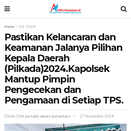
Home
TNI - POLRI
Pastikan Kelancaran dan
Keamanan Jalanya Pilihan
Kepala Daerah
(Pilkada)2024.Kapolsek
Mantup Pimpin
Pengecekan dan
Pengamaan di Setiap TPS.
Ditulis Oleh
jurnalis akses nusantara
27 November 2024