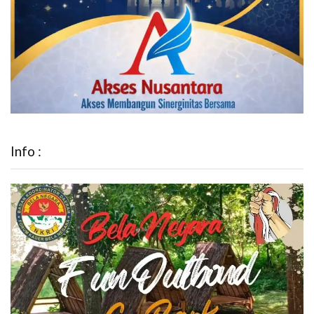
Info :