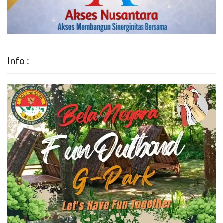
Info :