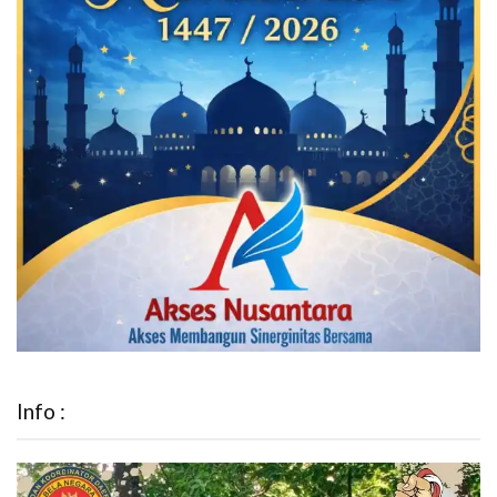
Info :