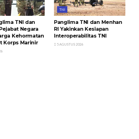
TNI
glima TNI dan
Panglima TNI dan Menhan
Pejabat Negara
RI Yakinkan Kesiapan
arga Kehormatan
Interoperabilitas TNI
t Korps Marinir
5 AGUSTUS 2026
26