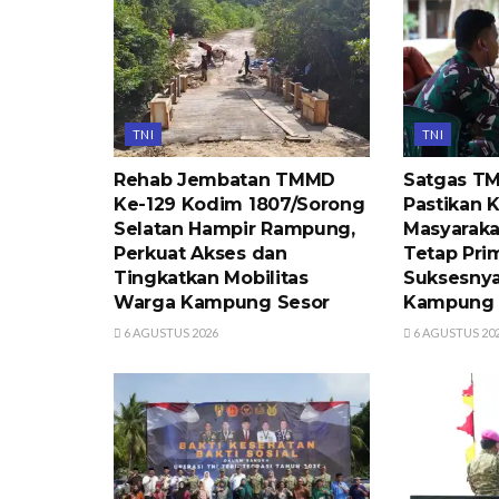
TNI
TNI
Rehab Jembatan TMMD
Satgas T
Ke-129 Kodim 1807/Sorong
Pastikan 
Selatan Hampir Rampung,
Masyaraka
Perkuat Akses dan
Tetap Pri
Tingkatkan Mobilitas
Suksesny
Warga Kampung Sesor
Kampung 
6 AGUSTUS 2026
6 AGUSTUS 20