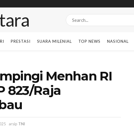
RI
PRESTASI
SUARA MILENIAL
TOP NEWS
NASIONAL
ampingi Menhan RI
P 823/Raja
ubau
025
arsip
TNI