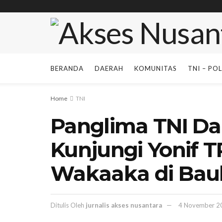
BERANDA
DAERAH
KOMUNITAS
TNI – POL
Home
TNI
Panglima TNI D
Kunjungi Yonif T
Wakaaka di Ba
Ditulis Oleh
jurnalis akses nusantara
4 November 2