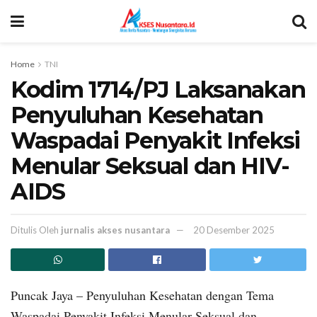
Home
TNI
Kodim 1714/PJ Laksanakan
Penyuluhan Kesehatan
Waspadai Penyakit Infeksi
Menular Seksual dan HIV-
AIDS
Ditulis Oleh
jurnalis akses nusantara
20 Desember 2025
Puncak Jaya – Penyuluhan Kesehatan dengan Tema
Waspadai Penyakit Infeksi Menular Seksual dan