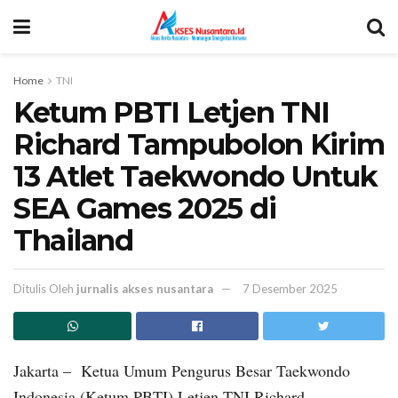
Home
TNI
Ketum PBTI Letjen TNI
Richard Tampubolon Kirim
13 Atlet Taekwondo Untuk
SEA Games 2025 di
Thailand
Ditulis Oleh
jurnalis akses nusantara
7 Desember 2025
Jakarta – Ketua Umum Pengurus Besar Taekwondo
Indonesia (Ketum PBTI) Letjen TNI Richard