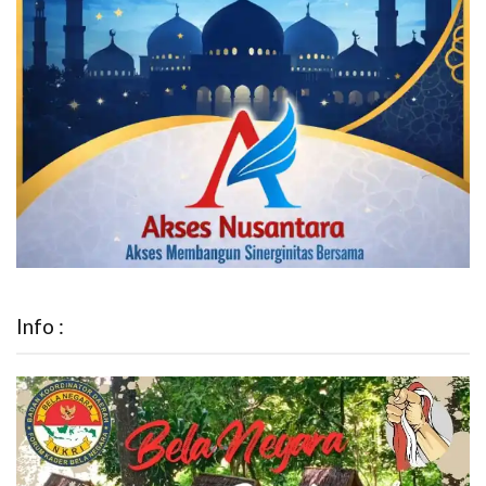
Info :