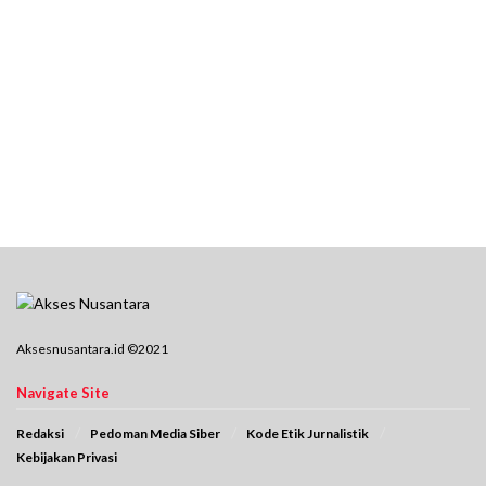
Aksesnusantara.id ©2021
Navigate Site
Redaksi
Pedoman Media Siber
Kode Etik Jurnalistik
Kebijakan Privasi