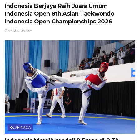
Indonesia Berjaya Raih Juara Umum
Indonesia Open 8th Asian Taekwondo
Indonesia Open Championships 2026
9 AGUSTUS 2026
OLAH RAGA