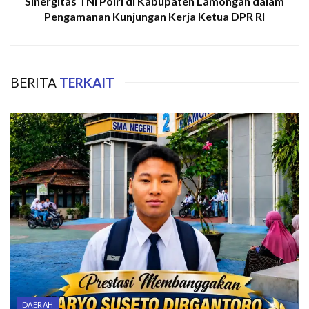
Sinergitas TNI Polri di Kabupaten Lamongan dalam
Pengamanan Kunjungan Kerja Ketua DPR RI
BERITA
TERKAIT
DAERAH