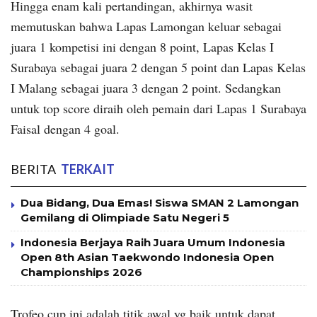
Hingga enam kali pertandingan, akhirnya wasit
memutuskan bahwa Lapas Lamongan keluar sebagai
juara 1 kompetisi ini dengan 8 point, Lapas Kelas I
Surabaya sebagai juara 2 dengan 5 point dan Lapas Kelas
I Malang sebagai juara 3 dengan 2 point. Sedangkan
untuk top score diraih oleh pemain dari Lapas 1 Surabaya
Faisal dengan 4 goal.
BERITA
TERKAIT
Dua Bidang, Dua Emas! Siswa SMAN 2 Lamongan
Gemilang di Olimpiade Satu Negeri 5
Indonesia Berjaya Raih Juara Umum Indonesia
Open 8th Asian Taekwondo Indonesia Open
Championships 2026
Trofeo cup ini adalah titik awal yg baik untuk dapat