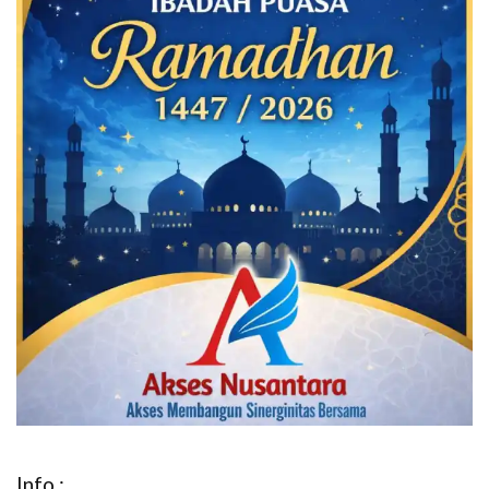
Info :