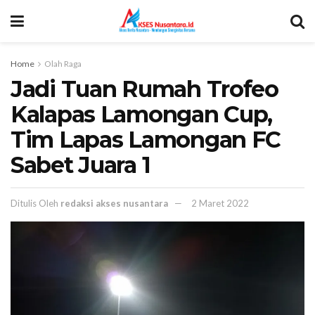
Home
Olah Raga
Jadi Tuan Rumah Trofeo
Kalapas Lamongan Cup,
Tim Lapas Lamongan FC
Sabet Juara 1
Ditulis Oleh
redaksi akses nusantara
2 Maret 2022