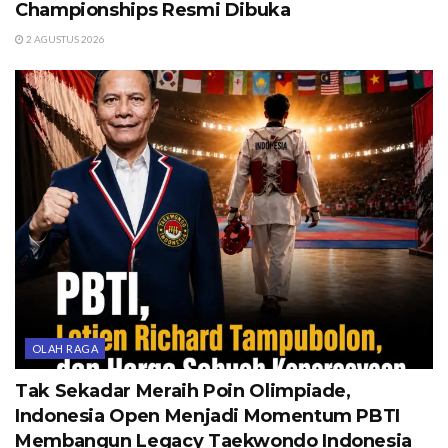
Championships Resmi Dibuka
2 AGUSTUS 2026
OLAH RAGA
Tak Sekadar Meraih Poin Olimpiade,
Indonesia Open Menjadi Momentum PBTI
Membangun Legacy Taekwondo Indonesia