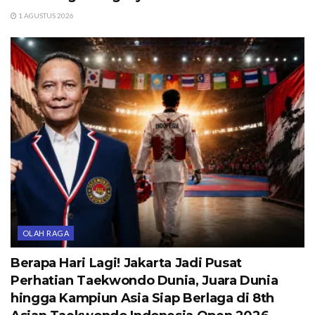
1 AGUSTUS 2026
OLAH RAGA
Berapa Hari Lagi! Jakarta Jadi Pusat
Perhatian Taekwondo Dunia, Juara Dunia
hingga Kampiun Asia Siap Berlaga di 8th