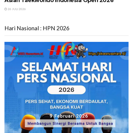
Asian Taekwondo Indonesia Open 2026
26 JULI 2026
Hari Nasional : HPN 2026