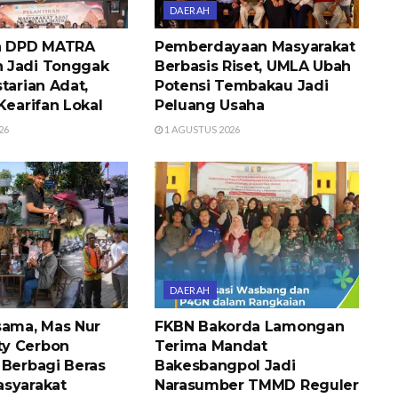
DAERAH
an DPD MATRA
Pemberdayaan Masyarakat
 Jadi Tonggak
Berbasis Riset, UMLA Ubah
tarian Adat,
Potensi Tembakau Jadi
Kearifan Lokal
Peluang Usaha
26
1 AGUSTUS 2026
DAERAH
sama, Mas Nur
FKBN Bakorda Lamongan
y Cerbon
Terima Mandat
 Berbagi Beras
Bakesbangpol Jadi
syarakat
Narasumber TMMD Reguler