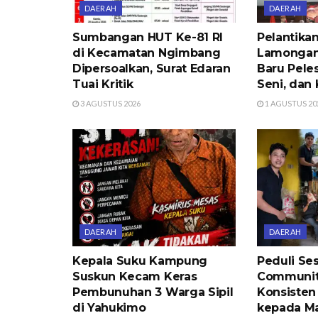
DAERAH
DAERAH
Sumbangan HUT Ke-81 RI
Pelantik
di Kecamatan Ngimbang
Lamongan
Dipersoalkan, Surat Edaran
Baru Peles
Tuai Kritik
Seni, dan 
3 AGUSTUS 2026
1 AGUSTUS 20
DAERAH
DAERAH
Kepala Suku Kampung
Peduli Se
Suskun Kecam Keras
Communit
Pembunuhan 3 Warga Sipil
Konsisten
di Yahukimo
kepada Ma