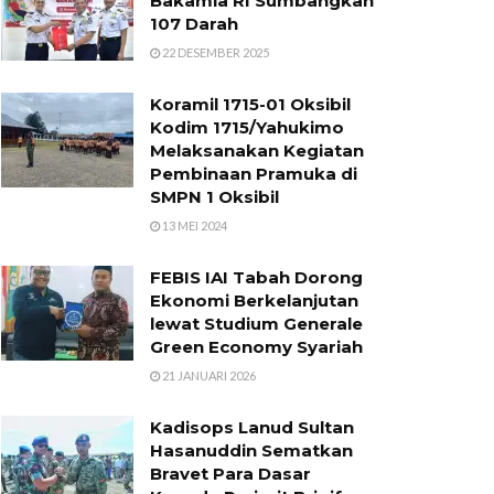
Bakamla RI Sumbangkan
107 Darah
22 DESEMBER 2025
Koramil 1715-01 Oksibil
Kodim 1715/Yahukimo
Melaksanakan Kegiatan
Pembinaan Pramuka di
SMPN 1 Oksibil
13 MEI 2024
FEBIS IAI Tabah Dorong
Ekonomi Berkelanjutan
lewat Studium Generale
Green Economy Syariah
21 JANUARI 2026
Kadisops Lanud Sultan
Hasanuddin Sematkan
Bravet Para Dasar