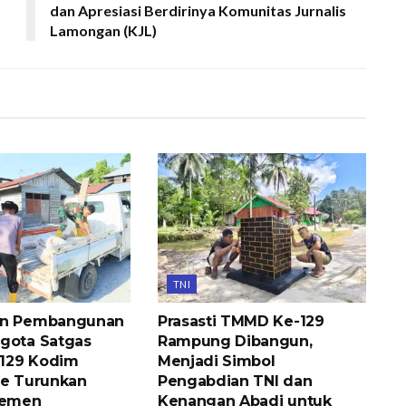
dan Apresiasi Berdirinya Komunitas Jurnalis
Lamongan (KJL)
TNI
an Pembangunan
Prasasti TMMD Ke-129
gota Satgas
Rampung Dibangun,
129 Kodim
Menjadi Simbol
re Turunkan
Pengabdian TNI dan
Semen
Kenangan Abadi untuk