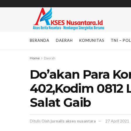
BERANDA
DAERAH
KOMUNITAS
TNI – POL
Home
Daerah
Do’akan Para Ko
402,Kodim 0812
Salat Gaib
Ditulis Oleh
jurnalis akses nusantara
27 April 2021