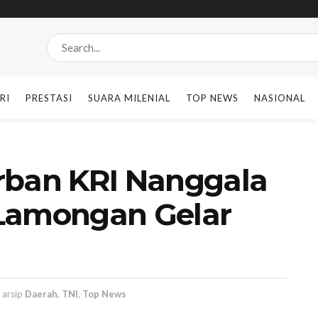
RI
PRESTASI
SUARA MILENIAL
TOP NEWS
NASIONAL
rban KRI Nanggala
 Lamongan Gelar
arsip
Daerah
,
TNI
,
Top News