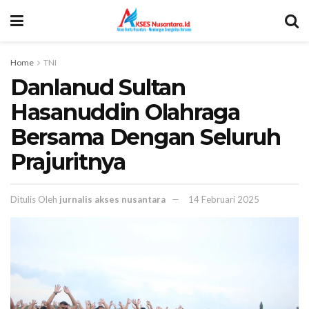
Home
TNI
Danlanud Sultan
Hasanuddin Olahraga
Bersama Dengan Seluruh
Prajuritnya
Ditulis Oleh
jurnalis akses nusantara
14 Februari 2025