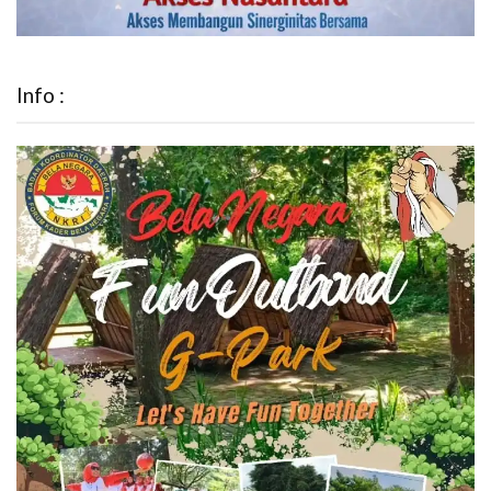
Info :