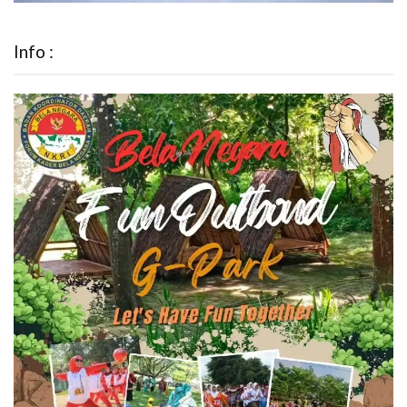
Info :