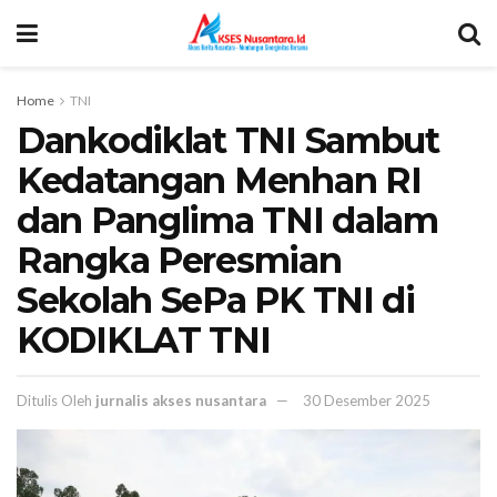
Home
TNI
Dankodiklat TNI Sambut
Kedatangan Menhan RI
dan Panglima TNI dalam
Rangka Peresmian
Sekolah SePa PK TNI di
KODIKLAT TNI
Ditulis Oleh
jurnalis akses nusantara
30 Desember 2025