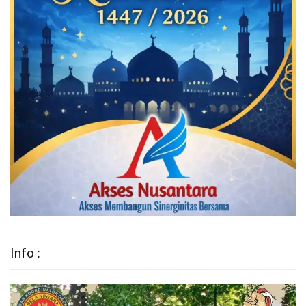
Info :