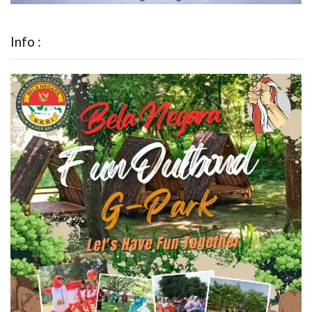
Info :