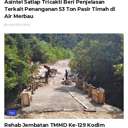
Asintel Satlap Tricakti Beri Penjelasan
Terkait Penanganan 53 Ton Pasir Timah di
Air Merbau
6 AGUSTUS 2026
TNI
Rehab Jembatan TMMD Ke-129 Kodim