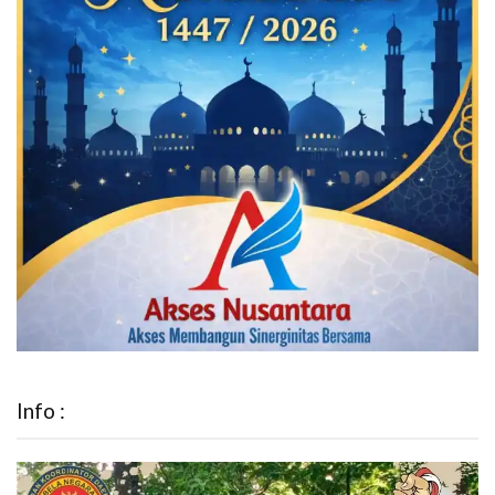
Info :