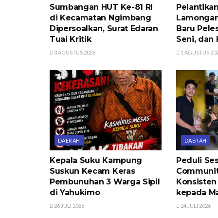
Sumbangan HUT Ke-81 RI
Pelantik
di Kecamatan Ngimbang
Lamongan
Dipersoalkan, Surat Edaran
Baru Peles
Tuai Kritik
Seni, dan 
3 AGUSTUS 2026
1 AGUSTUS 20
DAERAH
DAERAH
Kepala Suku Kampung
Peduli Se
Suskun Kecam Keras
Communit
Pembunuhan 3 Warga Sipil
Konsisten
di Yahukimo
kepada Ma
26 JULI 2026
24 JULI 2026