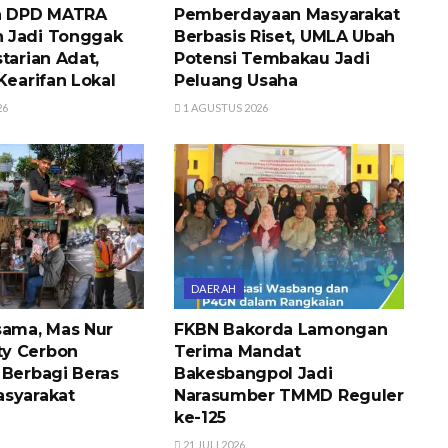
an DPD MATRA
Pemberdayaan Masyarakat
 Jadi Tonggak
Berbasis Riset, UMLA Ubah
tarian Adat,
Potensi Tembakau Jadi
Kearifan Lokal
Peluang Usaha
26
1 AGUSTUS 2026
DAERAH
sama, Mas Nur
FKBN Bakorda Lamongan
y Cerbon
Terima Mandat
 Berbagi Beras
Bakesbangpol Jadi
syarakat
Narasumber TMMD Reguler
ke-125
21 JULI 2026