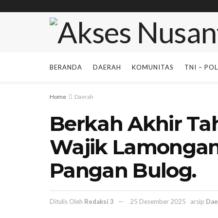
BERANDA
DAERAH
KOMUNITAS
TNI – POL
Home
Daerah
Berkah Akhir Ta
Wajik Lamongan
Pangan Bulog.
Ditulis Oleh
Redaksi 3
25 Desember 2025
arsip
Dae