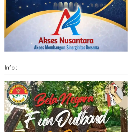
Info :