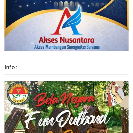
Info :