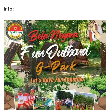
Info :