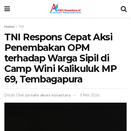
Home
TNI
TNI Respons Cepat Aksi
Penembakan OPM
terhadap Warga Sipil di
Camp Wini Kalikuluk MP
69, Tembagapura
Ditulis Oleh
jurnalis akses nusantara
9 Mei 2026