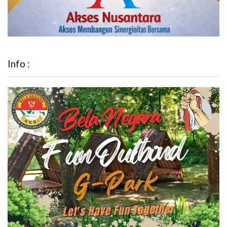
Info :