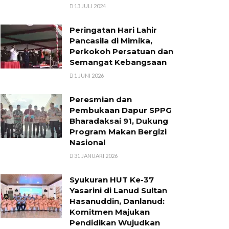
13 JULI 2024
Peringatan Hari Lahir
Pancasila di Mimika,
Perkokoh Persatuan dan
Semangat Kebangsaan
1 JUNI 2026
Peresmian dan
Pembukaan Dapur SPPG
Bharadaksai 91, Dukung
Program Makan Bergizi
Nasional
31 JANUARI 2026
Syukuran HUT Ke-37
Yasarini di Lanud Sultan
Hasanuddin, Danlanud:
Komitmen Majukan
Pendidikan Wujudkan