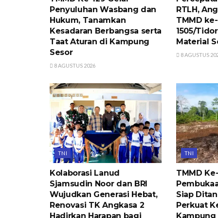
Penyuluhan Wasbang dan
RTLH, Ang
Hukum, Tanamkan
TMMD ke-
Kesadaran Berbangsa serta
1505/Tido
Taat Aturan di Kampung
Material 
Sesor
8 AGUSTUS 20
8 AGUSTUS 2026
TNI
TNI
Kolaborasi Lanud
TMMD Ke-
Sjamsudin Noor dan BRI
Pembukaan
Wujudkan Generasi Hebat,
Siap Dita
Renovasi TK Angkasa 2
Perkuat K
Hadirkan Harapan bagi
Kampung 