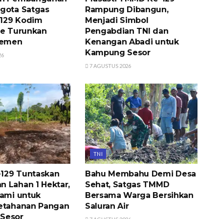
gota Satgas
Rampung Dibangun,
129 Kodim
Menjadi Simbol
re Turunkan
Pengabdian TNI dan
Semen
Kenangan Abadi untuk
Kampung Sesor
26
7 AGUSTUS 2026
TNI
129 Tuntaskan
Bahu Membahu Demi Desa
 Lahan 1 Hektar,
Sehat, Satgas TMMD
nami untuk
Bersama Warga Bersihkan
etahanan Pangan
Saluran Air
Sesor