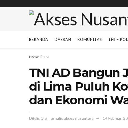
BERANDA
DAERAH
KOMUNITAS
TNI – POL
Home
TNI
TNI AD Bangun 
di Lima Puluh Ko
dan Ekonomi W
Ditulis Oleh
jurnalis akses nusantara
14 Februari 2