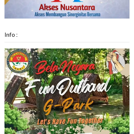
Info :