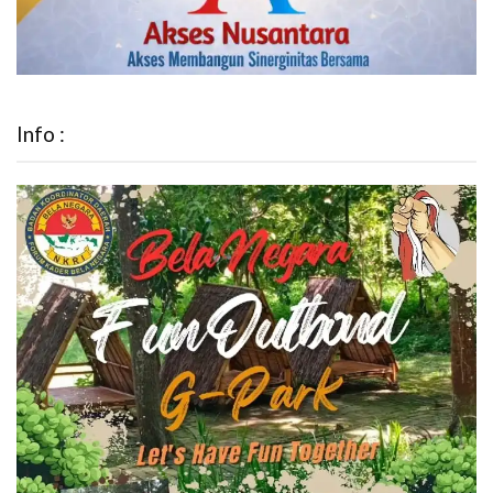
Info :