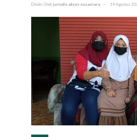
Ditulis Oleh
jurnalis akses nusantara
19 Agustus 20