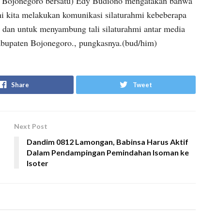
 Bojonegoro bersatu) Edy Budiono mengatakan bahwa
i kita melakukan komunikasi silaturahmi kebeberapa
 dan untuk menyambung tali silaturahmi antar media
abupaten Bojonegoro., pungkasnya.(bud/him)
Share
Tweet
Next Post
Dandim 0812 Lamongan, Babinsa Harus Aktif
Dalam Pendampingan Pemindahan Isoman ke
Isoter