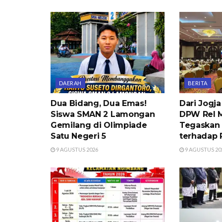
DAERAH
BERITA
Dua Bidang, Dua Emas!
Dari Jogja
Siswa SMAN 2 Lamongan
DPW Rel 
Gemilang di Olimpiade
Tegaskan
Satu Negeri 5
terhadap
9 AGUSTUS 2026
9 AGUSTUS 20