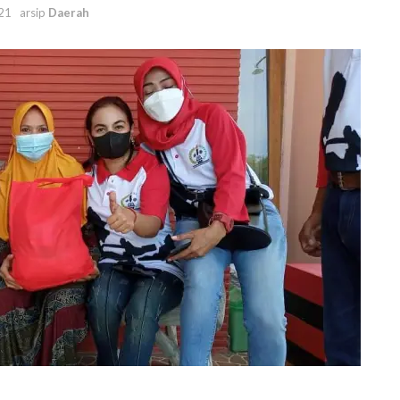
21
arsip
Daerah