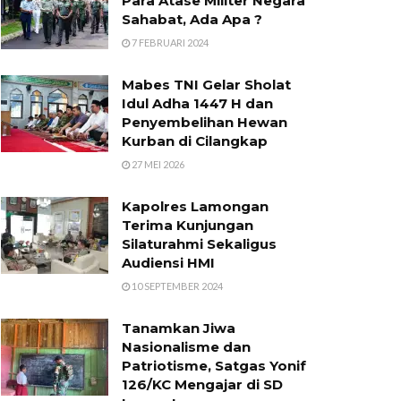
Para Atase Militer Negara
Sahabat, Ada Apa ?
7 FEBRUARI 2024
Mabes TNI Gelar Sholat
Idul Adha 1447 H dan
Penyembelihan Hewan
Kurban di Cilangkap
27 MEI 2026
Kapolres Lamongan
Terima Kunjungan
Silaturahmi Sekaligus
Audiensi HMI
10 SEPTEMBER 2024
Tanamkan Jiwa
Nasionalisme dan
Patriotisme, Satgas Yonif
126/KC Mengajar di SD