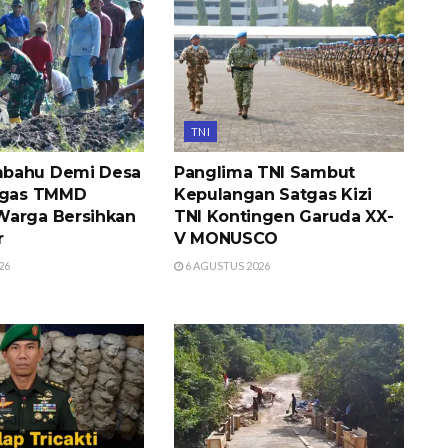
TNI
bahu Demi Desa
Panglima TNI Sambut
atgas TMMD
Kepulangan Satgas Kizi
Warga Bersihkan
TNI Kontingen Garuda XX-
r
V MONUSCO
26
6 AGUSTUS 2026