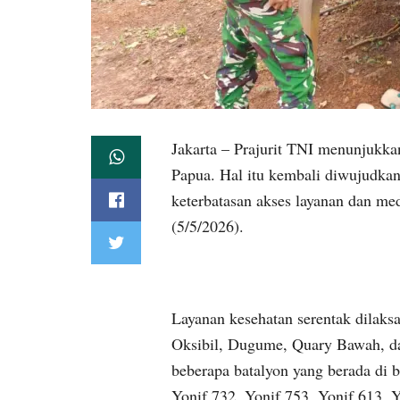
Jakarta – Prajurit TNI menunjukka
Papua. Hal itu kembali diwujudkan 
keterbatasan akses layanan dan med
(5/5/2026).
Layanan kesehatan serentak dilaks
Oksibil, Dugume, Quary Bawah, dan
beberapa batalyon yang berada di
Yonif 732, Yonif 753, Yonif 613, Yo