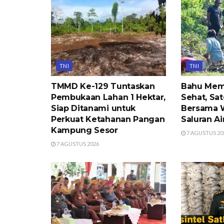
TNI
TNI
TMMD Ke-129 Tuntaskan
Bahu Mem
Pembukaan Lahan 1 Hektar,
Sehat, S
Siap Ditanami untuk
Bersama 
Perkuat Ketahanan Pangan
Saluran Ai
Kampung Sesor
7 AGUSTUS 20
7 AGUSTUS 2026