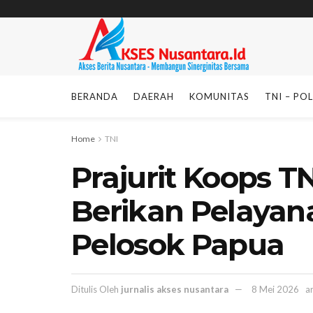
BERANDA
DAERAH
KOMUNITAS
TNI – POL
Home
TNI
Prajurit Koops 
Berikan Pelayan
Pelosok Papua
Ditulis Oleh
jurnalis akses nusantara
8 Mei 2026
a