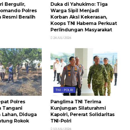
ri Bergulir,
Duka di Yahukimo: Tiga
Komando Polres
Warga Sipil Menjadi
Resmi Beralih
Korban Aksi Kekerasan,
Koops TNI Habema Perkuat
Perlindungan Masyarakat
24 JULI 2026
TNI - POLRI
pat Polres
Panglima TNI Terima
 Tangani
Kunjungan Silaturahmi
 Lahan, Diduga
Kapolri, Pererat Solidaritas
ntung Rokok
TNI-Polri
13 JULI 2026