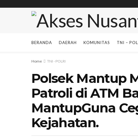
BERANDA
DAERAH
KOMUNITAS
TNI – POL
Home
TNI - POLRI
Polsek Mantup 
Patroli di ATM B
MantupGuna Ceg
Kejahatan.