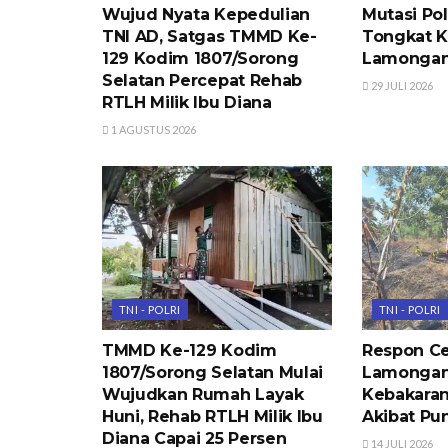
Wujud Nyata Kepedulian
Mutasi Pol
TNI AD, Satgas TMMD Ke-
Tongkat 
129 Kodim 1807/Sorong
Lamongan 
Selatan Percepat Rehab
29 JULI 2026
RTLH Milik Ibu Diana
1 AGUSTUS 2026
TNI - POLRI
TNI - POLRI
TMMD Ke-129 Kodim
Respon Ce
1807/Sorong Selatan Mulai
Lamongan
Wujudkan Rumah Layak
Kebakaran
Huni, Rehab RTLH Milik Ibu
Akibat Pu
Diana Capai 25 Persen
14 JULI 2026