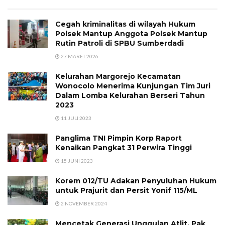
Cegah kriminalitas di wilayah Hukum
Polsek Mantup Anggota Polsek Mantup
Rutin Patroli di SPBU Sumberdadi
27 MARET 2026
Kelurahan Margorejo Kecamatan
Wonocolo Menerima Kunjungan Tim Juri
Dalam Lomba Kelurahan Berseri Tahun
2023
11 JULI 2023
Panglima TNI Pimpin Korp Raport
Kenaikan Pangkat 31 Perwira Tinggi
15 JUNI 2023
Korem 012/TU Adakan Penyuluhan Hukum
untuk Prajurit dan Persit Yonif 115/ML
2 NOVEMBER 2024
Mencetak Generasi Unggulan Atlit, Pak