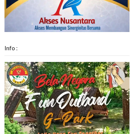
Info :