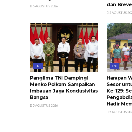
dan Breve
5 AGUSTUS 2026
5 AGUSTUS 20
TNI
TNI
Panglima TNI Dampingi
Harapan 
Menko Polkam Sampaikan
Sesor un
Imbauan Jaga Kondusivitas
Ke-129: 
Bangsa
Pengabdia
Hadir Me
5 AGUSTUS 2026
5 AGUSTUS 20