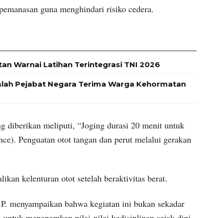
emanasan guna menghindari risiko cedera.
tan Warnai Latihan Terintegrasi TNI 2026
mlah Pejabat Negara Terima Warga Kehormatan
g diberikan meliputi, “Joging durasi 20 menit untuk
nce). Penguatan otot tangan dan perut melalui gerakan
an kelenturan otot setelah beraktivitas berat.
 P. menyampaikan bahwa kegiatan ini bukan sekadar
a untuk menanamkan nilai-nilai kedisiplinan sejak dini.