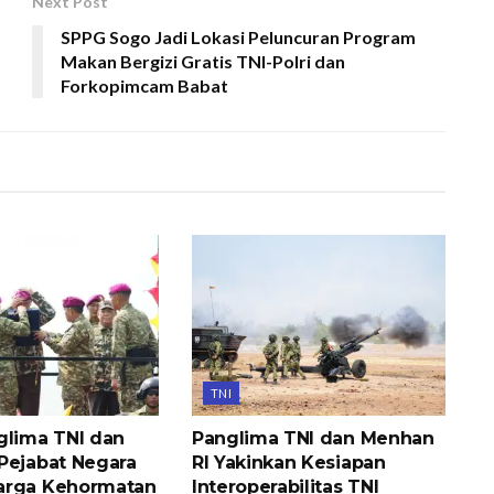
Next Post
SPPG Sogo Jadi Lokasi Peluncuran Program
Makan Bergizi Gratis TNI-Polri dan
Forkopimcam Babat
TNI
glima TNI dan
Panglima TNI dan Menhan
Pejabat Negara
RI Yakinkan Kesiapan
arga Kehormatan
Interoperabilitas TNI