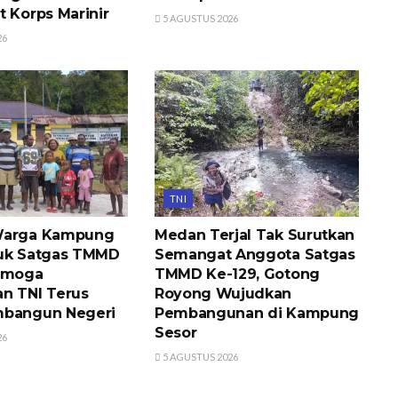
t Korps Marinir
5 AGUSTUS 2026
26
TNI
Warga Kampung
Medan Terjal Tak Surutkan
tuk Satgas TMMD
Semangat Anggota Satgas
Semoga
TMMD Ke-129, Gotong
n TNI Terus
Royong Wujudkan
mbangun Negeri
Pembangunan di Kampung
Sesor
26
5 AGUSTUS 2026