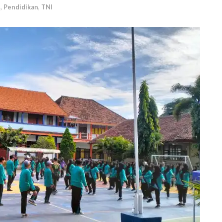
h
,
Pendidikan
,
TNI