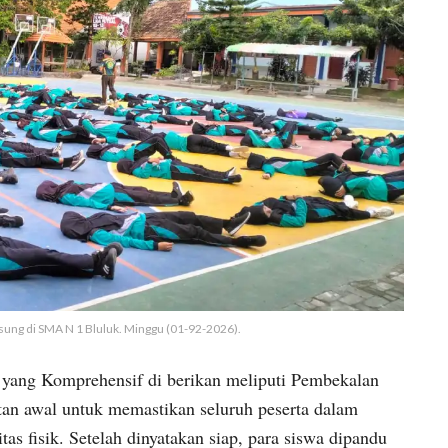
sung di SMA N 1 Bluluk. Minggu (01-92-2026).
yang Komprehensif di berikan meliputi Pembekalan
tan awal untuk memastikan seluruh peserta dalam
itas fisik. Setelah dinyatakan siap, para siswa dipandu