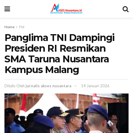
Home
TNI
Panglima TNI Dampingi
Presiden RI Resmikan
SMA Taruna Nusantara
Kampus Malang
Ditulis Oleh
jurnalis akses nusantara
14 Januari 2026