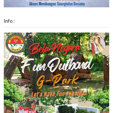
Info :