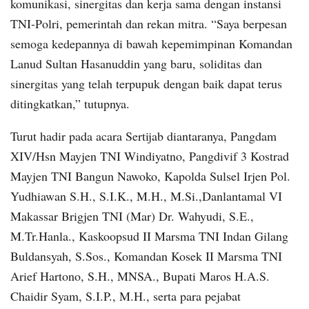
komunikasi, sinergitas dan kerja sama dengan instansi
TNI-Polri, pemerintah dan rekan mitra. “Saya berpesan
semoga kedepannya di bawah kepemimpinan Komandan
Lanud Sultan Hasanuddin yang baru, soliditas dan
sinergitas yang telah terpupuk dengan baik dapat terus
ditingkatkan,” tutupnya.
Turut hadir pada acara Sertijab diantaranya, Pangdam
XIV/Hsn Mayjen TNI Windiyatno, Pangdivif 3 Kostrad
Mayjen TNI Bangun Nawoko, Kapolda Sulsel Irjen Pol.
Yudhiawan S.H., S.I.K., M.H., M.Si.,Danlantamal VI
Makassar Brigjen TNI (Mar) Dr. Wahyudi, S.E.,
M.Tr.Hanla., Kaskoopsud II Marsma TNI Indan Gilang
Buldansyah, S.Sos., Komandan Kosek II Marsma TNI
Arief Hartono, S.H., MNSA., Bupati Maros H.A.S.
Chaidir Syam, S.I.P., M.H., serta para pejabat