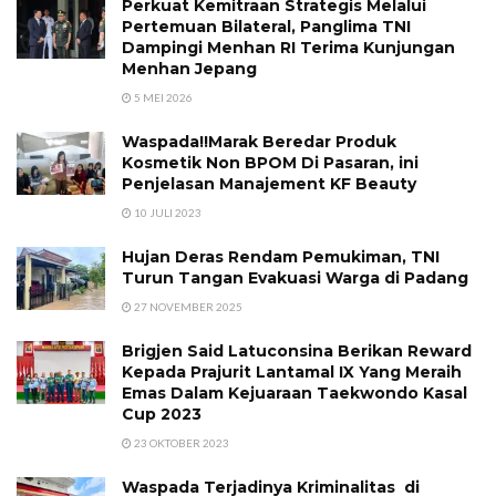
Perkuat Kemitraan Strategis Melalui
Pertemuan Bilateral, Panglima TNI
Dampingi Menhan RI Terima Kunjungan
Menhan Jepang
5 MEI 2026
Waspada!!Marak Beredar Produk
Kosmetik Non BPOM Di Pasaran, ini
Penjelasan Manajement KF Beauty
10 JULI 2023
Hujan Deras Rendam Pemukiman, TNI
Turun Tangan Evakuasi Warga di Padang
27 NOVEMBER 2025
Brigjen Said Latuconsina Berikan Reward
Kepada Prajurit Lantamal IX Yang Meraih
Emas Dalam Kejuaraan Taekwondo Kasal
Cup 2023
23 OKTOBER 2023
Waspada Terjadinya Kriminalitas di