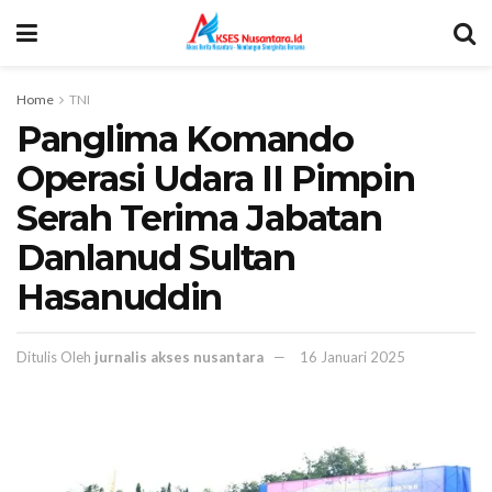
Home
TNI
Panglima Komando
Operasi Udara II Pimpin
Serah Terima Jabatan
Danlanud Sultan
Hasanuddin
Ditulis Oleh
jurnalis akses nusantara
16 Januari 2025