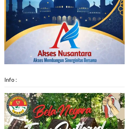
Info :