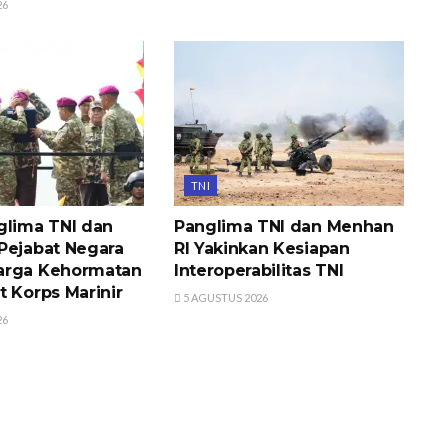
26
TNI
glima TNI dan
Panglima TNI dan Menhan
Pejabat Negara
RI Yakinkan Kesiapan
arga Kehormatan
Interoperabilitas TNI
t Korps Marinir
5 AGUSTUS 2026
26