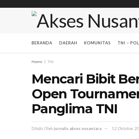
BERANDA
DAERAH
KOMUNITAS
TNI – POL
Home
TNI
Mencari Bibit Be
Open Tournament
Panglima TNI
Ditulis Oleh
jurnalis akses nusantara
12 Oktober 2