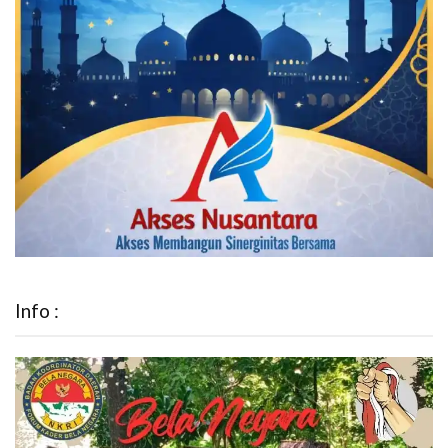
Info :