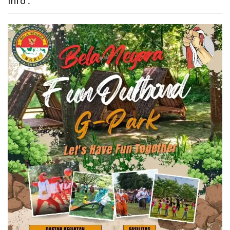
Info :