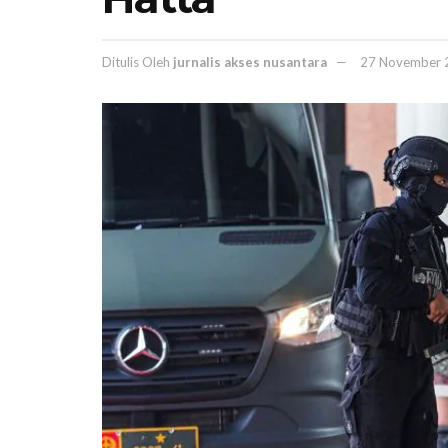
Ditulis Oleh
jurnalis akses nusantara
27 November 