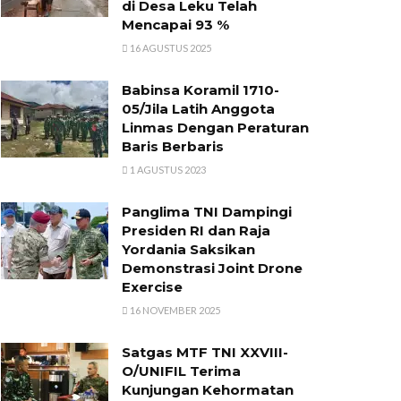
di Desa Leku Telah
Mencapai 93 %
16 AGUSTUS 2025
Babinsa Koramil 1710-
05/Jila Latih Anggota
Linmas Dengan Peraturan
Baris Berbaris
1 AGUSTUS 2023
Panglima TNI Dampingi
Presiden RI dan Raja
Yordania Saksikan
Demonstrasi Joint Drone
Exercise
16 NOVEMBER 2025
Satgas MTF TNI XXVIII-
O/UNIFIL Terima
Kunjungan Kehormatan