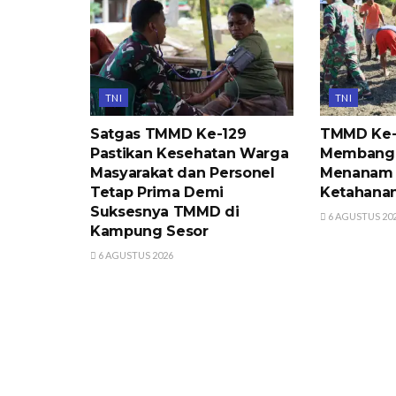
TNI
TNI
Satgas TMMD Ke-129
TMMD Ke-
Pastikan Kesehatan Warga
Membangu
Masyarakat dan Personel
Menanam H
Tetap Prima Demi
Ketahana
Suksesnya TMMD di
6 AGUSTUS 20
Kampung Sesor
6 AGUSTUS 2026