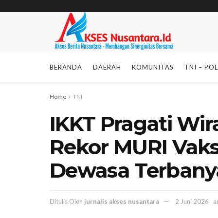
BERANDA
DAERAH
KOMUNITAS
TNI – POL
Home
TNI
IKKT Pragati Wi
Rekor MURI Vak
Dewasa Terbany
Ditulis Oleh
jurnalis akses nusantara
2 Juni 2026
a