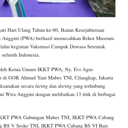
ati Hari Ulang Tahun ke-60, Ikatan Kesejahteraan
ra Anggini (PWA) berhasil memecahkan Rekor Museum
alui kegiatan Vaksinasi Campak Dewasa Serentak
 seluruh Indonesia.
g oleh Ketua Umum IKKT PWA, Ny. Evi Agus
kan di GOR Ahmad Yani Mabes TNI, Cilangkap, Jakarta
laksanakan secara
luring
dan
daring
yang terhubung
i Wira Anggini dengan melibatkan 13 titik di berbagai
kni IKKT PWA Gabungan Mabes TNI, IKKT PWA Cabang
ng BS V Sesko TNI, IKKT PWA Cabang BS VI Bais