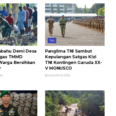
TNI
bahu Demi Desa
Panglima TNI Sambut
atgas TMMD
Kepulangan Satgas Kizi
Warga Bersihkan
TNI Kontingen Garuda XX-
r
V MONUSCO
26
6 AGUSTUS 2026