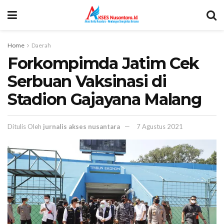
Home
Daerah
Forkompimda Jatim Cek
Serbuan Vaksinasi di
Stadion Gajayana Malang
Ditulis Oleh
jurnalis akses nusantara
7 Agustus 2021