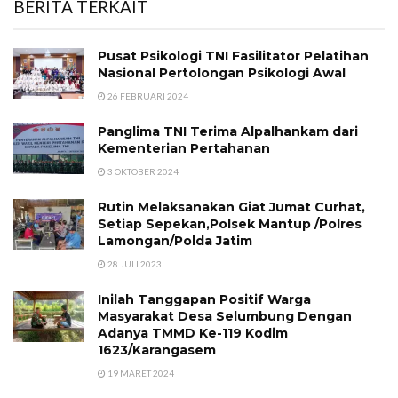
BERITA TERKAIT
Pusat Psikologi TNI Fasilitator Pelatihan
Nasional Pertolongan Psikologi Awal
26 FEBRUARI 2024
Panglima TNI Terima Alpalhankam dari
Kementerian Pertahanan
3 OKTOBER 2024
Rutin Melaksanakan Giat Jumat Curhat,
Setiap Sepekan,Polsek Mantup /Polres
Lamongan/Polda Jatim
28 JULI 2023
Inilah Tanggapan Positif Warga
Masyarakat Desa Selumbung Dengan
Adanya TMMD Ke-119 Kodim
1623/Karangasem
19 MARET 2024