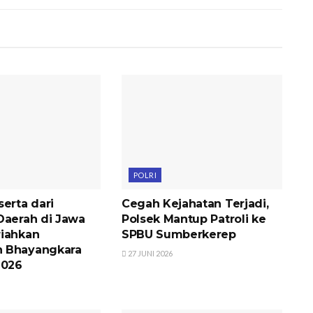
POLRI
erta dari
Cegah Kejahatan Terjadi,
Daerah di Jawa
Polsek Mantup Patroli ke
iahkan
SPBU Sumberkerep
 Bhayangkara
27 JUNI 2026
2026