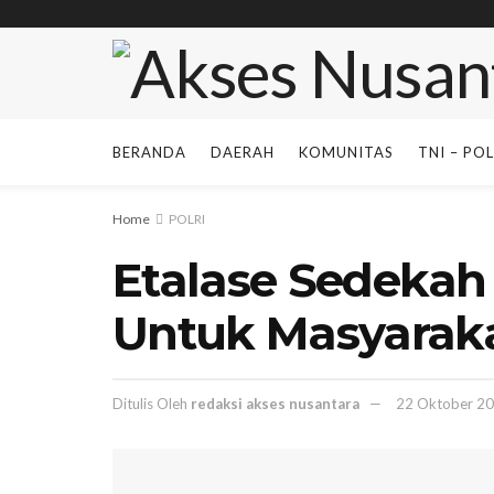
BERANDA
DAERAH
KOMUNITAS
TNI – POL
Home
POLRI
Etalase Sedekah
Untuk Masyarak
Ditulis Oleh
redaksi akses nusantara
22 Oktober 2