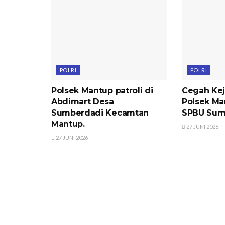
POLRI
POLRI
Polsek Mantup patroli di
Cegah Kej
Abdimart Desa
Polsek Man
Sumberdadi Kecamtan
SPBU Sum
Mantup.
27 JUNI 2026
27 JUNI 2026