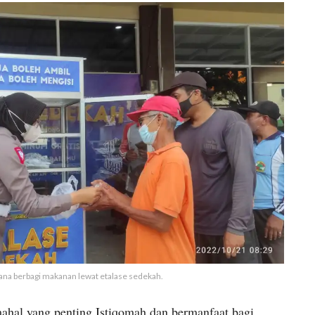
ana berbagi makanan lewat etalase sedekah.
ahal yang penting Istiqomah dan bermanfaat bagi